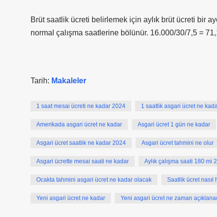
Brüt saatlik ücreti belirlemek için aylık brüt ücreti bi
normal çalışma saatlerine bölünür. 16.000/30/7,5 = 71,
Tarih:
Makaleler
1 saat mesai ücreti ne kadar 2024
1 saatlik asgari ücret ne kad
Amerikada asgari ücret ne kadar
Asgari ücret 1 gün ne kadar
Asgari ücret saatlik ne kadar 2024
Asgari ücret tahmini ne olur
Asgari ücrette mesai saati ne kadar
Aylık çalışma saati 180 mi 
Ocakta tahmini asgari ücret ne kadar olacak
Saatlik ücret nasıl
Yeni asgari ücret ne kadar
Yeni asgari ücret ne zaman açıklana