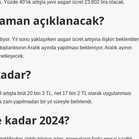
. Yüzde 40’lık artışla yeni asgari ücret 23.802 lira olacak.
 zaman açıklanacak?
yor. Yıl sonu yaklaşırken asgari ücret artışına ilişkin beklentiler
plantısının Aralık ayında yapılması bekleniyor. Aralık ayının
 netleşecek.
kadar?
 artışla brüt 20 bin 3 TL, net 17 bin 2 TL olarak uygulanması
 zam yapılmadan bir yıl süreyle belirlendi.
e kadar 2024?
lifinden aldığı bilgiye göre, memurların fazla mesai saatlik