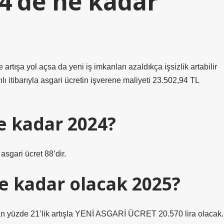
24’de ne kadar
e artışa yol açsa da yeni iş imkanları azaldıkça işsizlik artabilir
ılı itibarıyla asgari ücretin işverene maliyeti 23.502,94 TL
ne kadar 2024?
asgari ücret 88’dir.
e kadar olacak 2025?
zde 21’lik artışla YENİ ASGARİ ÜCRET 20.570 lira olacak.