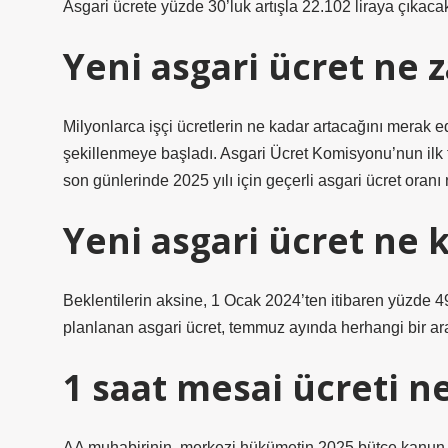
Asgari ücrete yüzde 30’luk artışla 22.102 liraya çıkacak
Yeni asgari ücret ne
Milyonlarca işçi ücretlerin ne kadar artacağını merak edi
şekillenmeye başladı. Asgari Ücret Komisyonu’nun ilk to
son günlerinde 2025 yılı için geçerli asgari ücret oranı
Yeni asgari ücret ne 
Beklentilerin aksine, 1 Ocak 2024’ten itibaren yüzde 49
planlanan asgari ücret, temmuz ayında herhangi bir ara
1 saat mesai ücreti n
AA muhabirinin, merkezi hükümetin 2025 bütçe kanun tek