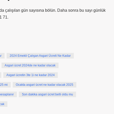
r ayda çalışılan gün sayısına bölün. Daha sonra bu sayı günlük
1 71.
ar
2024 Emekli Çalışan Asgari Ücreti Ne Kadar
Asgari ücret 2024de ne kadar olacak
Asgari ücretin 3te 1i ne kadar 2024
225 mi
Ocakta asgari ücret ne kadar olacak 2025
 hesaplanır
Son dakika asgari ücret belli oldu mu
cak