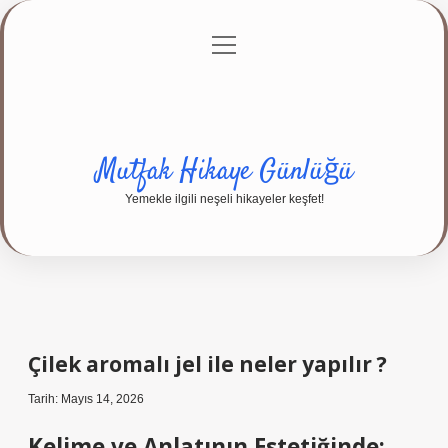
menüyü
Anasayfa
Gizlilik Politikası
Yasal Uyarı
aç
Hakkımızda
Mutfak Hikaye Günlüğü
Yemekle ilgili neşeli hikayeler keşfet!
Çilek aromalı jel ile neler yapılır ?
Tarih: Mayıs 14, 2026
Kelime ve Anlatının Estetiğinde: