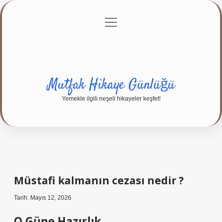
menüyü
Anasayfa
Gizlilik Politikası
Yasal Uyarı
aç
Hakkımızda
Mutfak Hikaye Günlüğü
Yemekle ilgili neşeli hikayeler keşfet!
Müstafi kalmanın cezası nedir ?
Tarih: Mayıs 12, 2026
O Güne Hazırlık