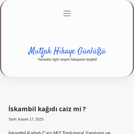
menüyü
Anasayfa
Gizlilik Politikası
Yasal Uyarı
aç
Hakkımızda
Mutfak Hikaye Günlüğü
Yemekle ilgili neşeli hikayeler keşfet!
İskambil kağıdı caiz mi ?
Tarih: Kasım 17, 2025
İskambil Kağıdı Caiz Mi? Toplumsal Yapıların ve