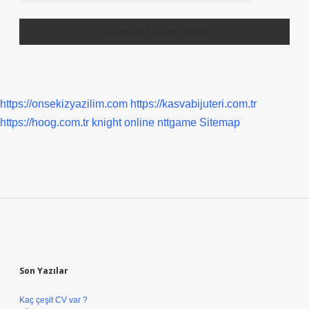
https://onsekizyazilim.com
https://kasvabijuteri.com.tr
https://hoog.com.tr
knight online
nttgame
Sitemap
Sidebar
Son Yazılar
Kaç çeşit CV var ?