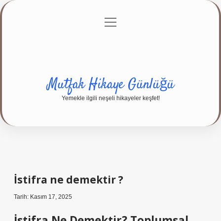
menüyü
Anasayfa
Gizlilik Politikası
Yasal Uyarı
aç
Hakkımızda
Mutfak Hikaye Günlüğü
Yemekle ilgili neşeli hikayeler keşfet!
İstifra ne demektir ?
Tarih: Kasım 17, 2025
İstifra Ne Demektir? Toplumsal