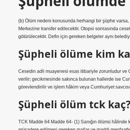
Şüpheli ölümde 
(b) Ölüm nedeni konusunda herhangi bir şüphe varsa, 
Merkezine transfer edilecektir. Otopsi sonrasında ces
götürülecektir. Defin için gereken belgeler aynı belediy
Şüpheli ölüme kim kar
Cesedin adli muayenesi esas itibariyle zorunludur ve 
verilir; gecikmesinde sakınca bulunan hallerde ise Cumh
görevlendirilir ve işlem hâkim veya Cumhuriyet savcısı
Şüpheli ölüm tck kaç
TCK Madde 64 Madde 64- (1) Sanığın ölümü hâlinde kamu
müsadere edilmesi gereken mallar ve maddi menfaatler