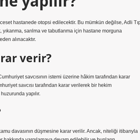
ne yapılır?
ceset hastanede otopsi edilecektir. Bu mümkün değilse, Adli Tı
et, yıkanma, sarılma ve tabutlanma için hastane morguna
eden alınacaktır.
ar verir?
Cumhuriyet savcısının istemi üzerine hâkim tarafından karar
uriyet savcısı tarafından karar verilerek bir hekim
 huzurunda yapılır.
?
 davasının düşmesine karar verilir. Ancak, niteliği itibarıyla
 hakkında yargılamaya devam edilebilir ve bunların