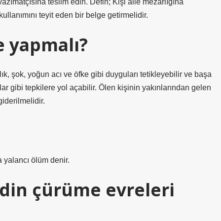
azımatçısına teslim edin. Defin; Kişi aile mezarlığına
ullanımını teyit eden bir belge getirmelidir.
e yapmalı?
ık, şok, yoğun acı ve öfke gibi duyguları tetikleyebilir ve başa
 gibi tepkilere yol açabilir. Ölen kişinin yakınlarından gelen
iderilmelidir.
 yalancı ölüm denir.
din çürüme evreleri