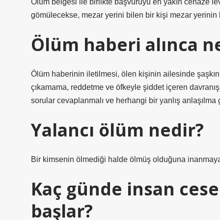
Ölüm belgesi ile birlikte başvuruyu en yakın cenaze lev
gömülecekse, mezar yerini bilen bir kişi mezar yerinin k
Ölüm haberi alınca n
Ölüm haberinin iletilmesi, ölen kişinin ailesinde şaşkınl
çıkamama, reddetme ve öfkeyle şiddet içeren davranışlar
sorular cevaplanmalı ve herhangi bir yanlış anlaşılma g
Yalancı ölüm nedir?
Bir kimsenin ölmediği halde ölmüş olduğuna inanmaya
Kaç günde insan cese
başlar?