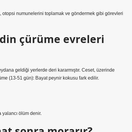
k, otopsi numunelerini toplamak ve göndermek gibi görevleri
din çürüme evreleri
dana geldiği yerlerde deri kararmıştır. Ceset, üzerinde
üme (13-51 gün): Bayat peynir kokusu fark edilir.
 yalancı ölüm denir.
aat sonra morarır?