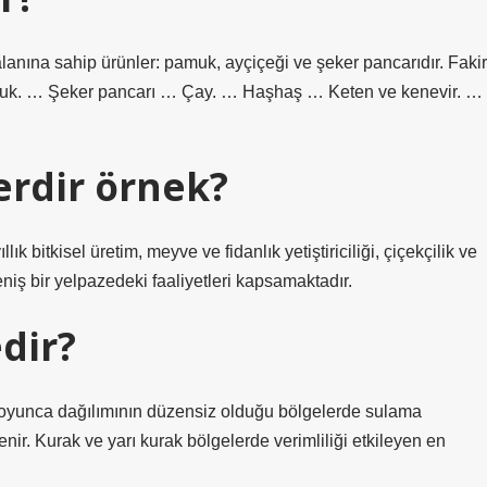
alanına sahip ürünler: pamuk, ayçiçeği ve şeker pancarıdır. Fakir
Pamuk. … Şeker pancarı … Çay. … Haşhaş … Keten ve kenevir. …
erdir örnek?
llık bitkisel üretim, meyve ve fidanlık yetiştiriciliği, çiçekçilik ve
bi geniş bir yelpazedeki faaliyetleri kapsamaktadır.
dir?
 boyunca dağılımının düzensiz olduğu bölgelerde sulama
enir. Kurak ve yarı kurak bölgelerde verimliliği etkileyen en