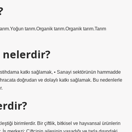
?
 tarım.Yoğun tarım.Organik tarım.Organik tarım.Tarım
 nelerdir?
ve istihdama katkı sağlamak, • Sanayi sektörünün hammadde
 İhracata doğrudan ve dolaylı katkı sağlamak. Bu nedenlerle
r.
erdir?
tiği birimlerdir. Bir çiftlik, bitkisel ve hayvansal ürünlerin
r. İş merkezi: Çiftçinin ailesinin yaşadığı ve tarla dışındaki