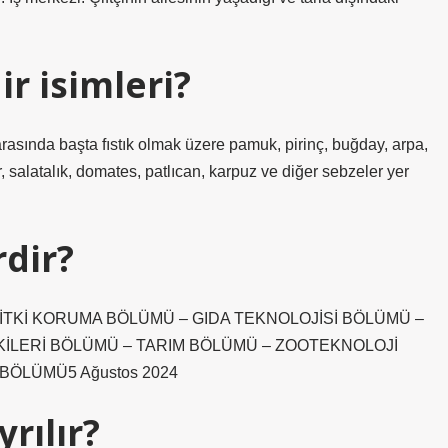
r isimleri?
arasında başta fıstık olmak üzere pamuk, pirinç, buğday, arpa,
, salatalık, domates, patlıcan, karpuz ve diğer sebzeler yer
rdir?
İTKİ KORUMA BÖLÜMÜ – GIDA TEKNOLOJİSİ BÖLÜMÜ –
KİLERİ BÖLÜMÜ – TARIM BÖLÜMÜ – ZOOTEKNOLOJİ
BÖLÜMÜ5 Ağustos 2024
rılır?