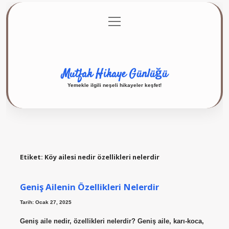
menüyü
Anasayfa
Gizlilik Politikası
Yasal Uyarı
aç
Hakkımızda
Mutfak Hikaye Günlüğü
Yemekle ilgili neşeli hikayeler keşfet!
Etiket:
Köy ailesi nedir özellikleri nelerdir
Geniş Ailenin Özellikleri Nelerdir
Tarih: Ocak 27, 2025
Geniş aile nedir, özellikleri nelerdir? Geniş aile, karı-koca,