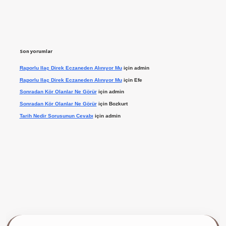
Son yorumlar
Raporlu Ilaç Direk Eczaneden Alınıyor Mu
için
admin
Raporlu Ilaç Direk Eczaneden Alınıyor Mu
için
Efe
Sonradan Kör Olanlar Ne Görür
için
admin
Sonradan Kör Olanlar Ne Görür
için
Bozkurt
Tarih Nedir Sorusunun Cevabı
için
admin
 giriş yap