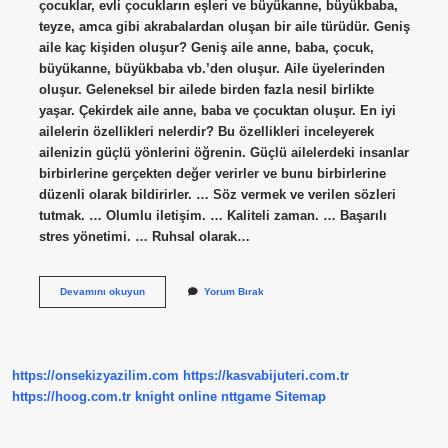
çocuklar, evli çocukların eşleri ve büyükanne, büyükbaba,
teyze, amca gibi akrabalardan oluşan bir aile türüdür. Geniş
aile kaç kişiden oluşur? Geniş aile anne, baba, çocuk,
büyükanne, büyükbaba vb.’den oluşur. Aile üyelerinden
oluşur. Geleneksel bir ailede birden fazla nesil birlikte
yaşar. Çekirdek aile anne, baba ve çocuktan oluşur. En iyi
ailelerin özellikleri nelerdir? Bu özellikleri inceleyerek
ailenizin güçlü yönlerini öğrenin. Güçlü ailelerdeki insanlar
birbirlerine gerçekten değer verirler ve bunu birbirlerine
düzenli olarak bildirirler. … Söz vermek ve verilen sözleri
tutmak. … Olumlu iletişim. … Kaliteli zaman. … Başarılı
stres yönetimi. … Ruhsal olarak…
Geniş
Devamını okuyun
Yorum Bırak
Ailenin
Özellikleri
Nelerdir
https://onsekizyazilim.com
https://kasvabijuteri.com.tr
https://hoog.com.tr
knight online
nttgame
Sitemap