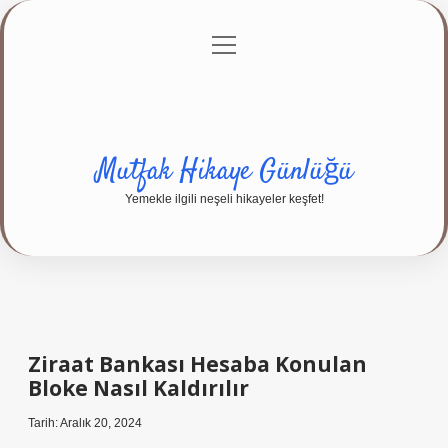
menüyü
Anasayfa
Gizlilik Politikası
Yasal Uyarı
aç
Hakkımızda
Mutfak Hikaye Günlüğü
Yemekle ilgili neşeli hikayeler keşfet!
Ziraat Bankası Hesaba Konulan
Bloke Nasıl Kaldırılır
Tarih: Aralık 20, 2024